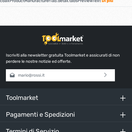
cbaxProductManufacturerTab.detail.tabsPreviewText
Di più
Iscriviti alla newsletter gratuita Toolmarket e assicurati di non
perdere le nostre notizie ed offerte.
Indirizzo e-mail*
Selezionando continua confermi di aver letto la nostra
informativa sulla protezione dei dati
e di aver accettato i
nostri
termini e condizioni generali
.
Toolmarket
Inserisci i caratteri sopra*
Pagamenti e Spedizioni
Termini di Servizio