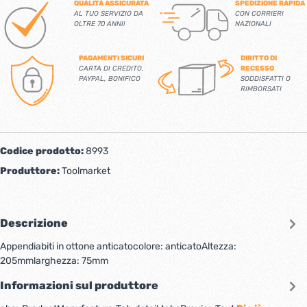
QUALITÀ ASSICURATA
SPEDIZIONE RAPIDA
AL TUO SERVIZIO DA
CON CORRIERI
OLTRE 70 ANNI!
NAZIONALI
PAGAMENTI SICURI
DIRITTO DI
CARTA DI CREDITO,
RECESSO
PAYPAL, BONIFICO
SODDISFATTI O
RIMBORSATI
Codice prodotto:
8993
Produttore:
Toolmarket
Descrizione
Appendiabiti in ottone anticatocolore: anticatoAltezza:
205mmlarghezza: 75mm
Informazioni sul produttore