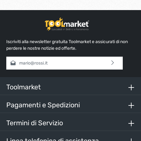
Iscriviti alla newsletter gratuita Toolmarket e assicurati di non
perdere le nostre notizie ed offerte.
Indirizzo e-mail*
Selezionando continua confermi di aver letto la nostra
informativa sulla protezione dei dati
e di aver accettato i
nostri
termini e condizioni generali
.
Toolmarket
Inserisci i caratteri sopra*
Pagamenti e Spedizioni
Termini di Servizio
Linea telefonica di assistenza