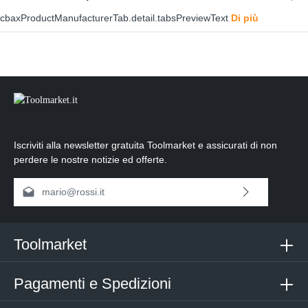
cbaxProductManufacturerTab.detail.tabsPreviewText
Di più
Iscriviti alla newsletter gratuita Toolmarket e assicurati di non
perdere le nostre notizie ed offerte.
Indirizzo e-mail*
Selezionando continua confermi di aver letto la nostra
informativa sulla protezione dei dati
e di aver accettato i nostri
termini e condizioni generali
.
Toolmarket
Inserisci i caratteri sopra*
Pagamenti e Spedizioni