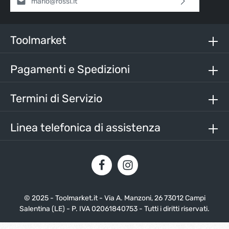
Selezionando continua confermi di aver letto la nostra
informativa sulla protezione dei dati
e di aver accettato i
nostri
termini e condizioni generali
.
Toolmarket
Inserisci i caratteri sopra*
Pagamenti e Spedizioni
Termini di Servizio
Linea telefonica di assistenza
© 2025 - Toolmarket.it - Via A. Manzoni, 26 73012 Campi
Salentina (LE) - P. IVA 02061840753 - Tutti i diritti riservati.