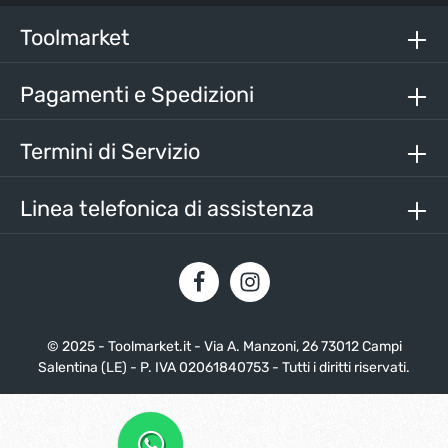
informativa sulla protezione dei dati
e di aver accettato i
nostri
termini e condizioni generali
.
Toolmarket
Inserisci i caratteri sopra*
Pagamenti e Spedizioni
Termini di Servizio
Linea telefonica di assistenza
© 2025 - Toolmarket.it - Via A. Manzoni, 26 73012 Campi
Salentina (LE) - P. IVA 02061840753 - Tutti i diritti riservati.