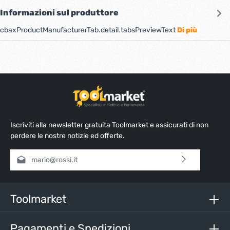
Informazioni sul produttore
cbaxProductManufacturerTab.detail.tabsPreviewText
Di più
Iscriviti alla newsletter gratuita Toolmarket e assicurati di non
perdere le nostre notizie ed offerte.
Indirizzo e-mail*
Selezionando continua confermi di aver letto la nostra
informativa sulla protezione dei dati
e di aver accettato i
nostri
termini e condizioni generali
.
Toolmarket
Inserisci i caratteri sopra*
Pagamenti e Spedizioni