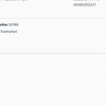
RIMBORSATI
otto:
30788
:
Toolmarket