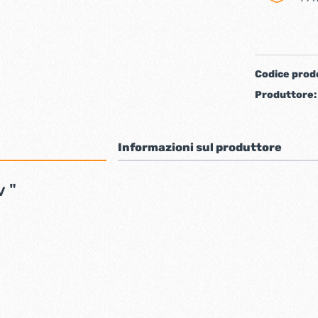
iere ferro forgiato
Codice prod
Produttore
Informazioni sul produttore
v "
ti
Chiudiporta automatici