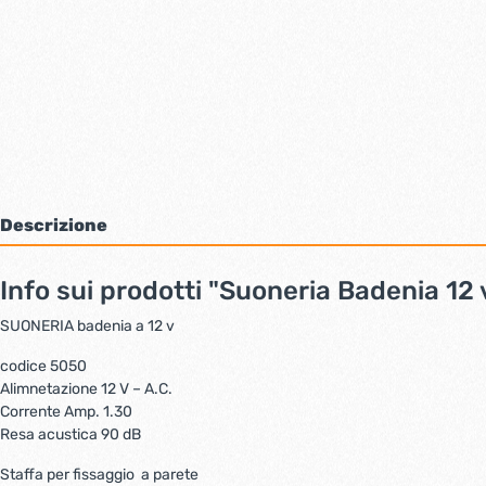
Bulloni inox tps
Cern
Viti inox panel
Barre filettate inox
Bulloni esagonali inox
Dadi inox
Accessori per fissaggio inox
Rondelle inox
Viti per legno
Descrizione
Dadi
Scopri di più
Info sui prodotti "Suoneria Badenia 12 
Cartavetro e abrasivi
Lucchet
SUONERIA badenia a 12 v
codice 5050
Alimnetazione 12 V – A.C.
Corrente Amp. 1.30
Resa acustica 90 dB
Staffa per fissaggio a parete