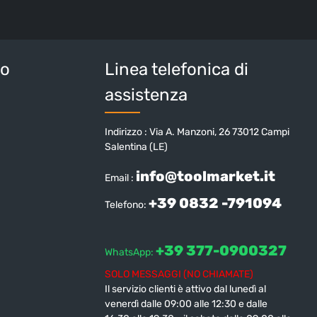
sulla protezione dei dati
e di aver accettato i
i e condizioni generali
.
tteri sopra*
io
Linea telefonica di
assistenza
Indirizzo : Via A. Manzoni, 26 73012 Campi
Salentina (LE)
info@toolmarket.it
Email :
+39 0832 -791094
Telefono:
+39 377-0900327
WhatsApp:
SOLO MESSAGGI (NO CHIAMATE)
Il servizio clienti è attivo dal lunedì al
venerdì dalle 09:00 alle 12:30 e dalle