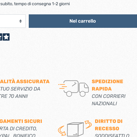
scorrevoli
Ferro forgiato maniglie etc.
 subito, tempo di consegna 1-2 giorni
Catenacci ferro forgiato
 libro
Maniglie ferro forgiato
Miscelatori
Nel carrello
Maniglioni e battenti ferro forgiato
Maniglie classiche
rici
Maniglie moderne
Scopri di più
allo
Ferramenta per mobili
Serrature per mobili
ALITÀ ASSICURATA
SPEDIZIONE
Scolapiatti
 TUO SERVIZIO DA
RAPIDA
Cestelli estraibili per cucine
TRE 70 ANNI!
CON CORRIERI
Scopri di più
NAZIONALI
Cassette postali e bucalettere
GAMENTI SICURI
DIRITTO DI
Bucalettere
RTA DI CREDITO,
RECESSO
YPAL, BONIFICO
SODDISFATTI O
Cassette postali