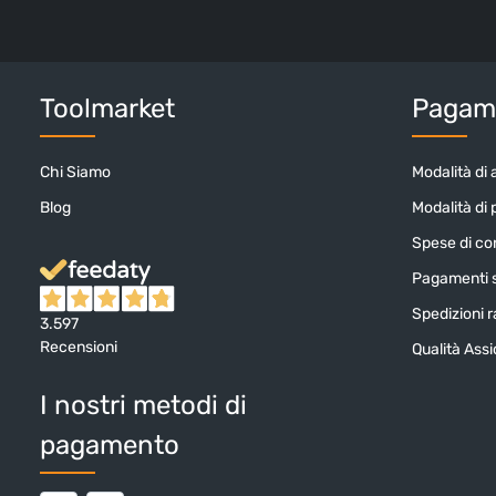
Toolmarket
Pagame
Chi Siamo
Modalità di 
Blog
Modalità di
Spese di c
Pagamenti s
Spedizioni ra
3.597
Recensioni
Qualità Ass
I nostri metodi di
pagamento