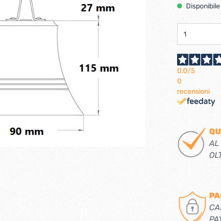
Ferramenta per porte 
Disponibile
Ferramenta per porte a
i per tv lcd-plasma
ci verticali
Pialle elettriche
e e caricabatterie per
Spazzole per motori elett
tensili
0,0
/5
0
recensioni
trabattelli
Lastrine e angolari in met
 portatili
Lastrine angolari
QU
ttelli
Lastrine piane
AL
Lastrine speciali
OL
e
Ruote
PA
ere per infissi
CA
PA
iere per mobili