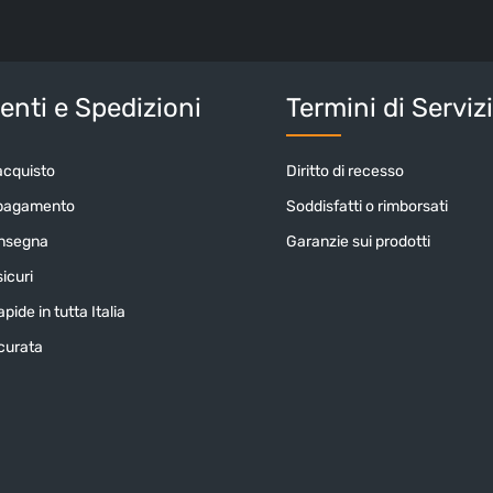
informativa 
nostri
termin
Inserisci i cara
nti e Spedizioni
Termini di Serviz
acquisto
Diritto di recesso
 pagamento
Soddisfatti o rimborsati
onsegna
Garanzie sui prodotti
icuri
pide in tutta Italia
icurata